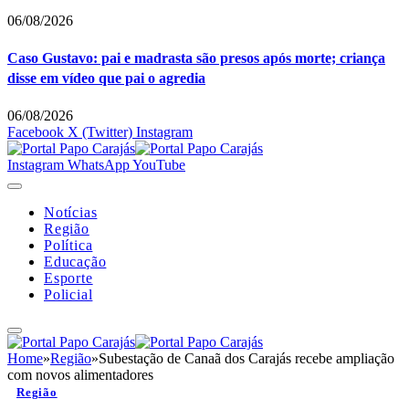
06/08/2026
Caso Gustavo: pai e madrasta são presos após morte; criança
disse em vídeo que pai o agredia
06/08/2026
Facebook
X (Twitter)
Instagram
Instagram
WhatsApp
YouTube
Notícias
Região
Política
Educação
Esporte
Policial
Home
»
Região
»
Subestação de Canaã dos Carajás recebe ampliação
com novos alimentadores
Região