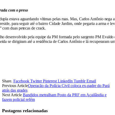
rada com o preso
dupla estava aguardando vítimas pelas ruas. Mas, Carlos Antônio nega a 
 reside, para seguir até o bairro Cidade Jardim, onde pegaria a arma e lev
e” com duas petecas de crack.
balho desenvolvido pela equipe da PM formada pelo sargento PM Evaldo 
eida se dirigiram até a residência de Carlos Antônio e lá recuperaram 
Share.
Facebook
Twitter
Pinterest
LinkedIn
Tumblr
Email
Previous Article
Operação da Polícia Civil coloca ex-padre do Pará
atrás das grades
Next Article
Bandidos metralham Posto da PRF em Açailândia e
fazem policial refém
Postagens relacionadas