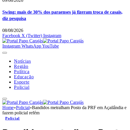
09/08/2026
Swing: mais de 30% dos paraenses já fizeram troca de casais,
diz pesquisa
08/08/2026
Facebook
X (Twitter)
Instagram
Instagram
WhatsApp
YouTube
Notícias
Região
Política
Educação
Esporte
Policial
Home
»
Policial
»
Bandidos metralham Posto da PRF em Açailândia e
fazem policial refém
Policial