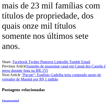
mais de 23 mil famílias com
títulos de propriedade, dos
quais onze mil títulos
somente nos últimos sete
anos.
Share.
Facebook
Twitter
Pinterest
LinkedIn
Tumblr
Email
Previous Article
Suspeito de assassinar casal em Canaã dos Carajás é
preso durante fuga na BR-155
Next Article
“Pacote”: Eugênio Gadelha teria comprado apoio de
vereador de Marabá por R$ 1 milhão
Postagens relacionadas
Uncategorized