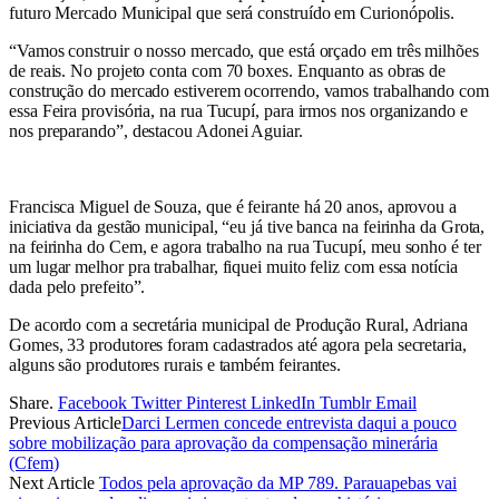
futuro Mercado Municipal que será construído em Curionópolis.
“Vamos construir o nosso mercado, que está orçado em três milhões
de reais. No projeto conta com 70 boxes. Enquanto as obras de
construção do mercado estiverem ocorrendo, vamos trabalhando com
essa Feira provisória, na rua Tucupí, para irmos nos organizando e
nos preparando”, destacou Adonei Aguiar.
Francisca Miguel de Souza, que é feirante há 20 anos, aprovou a
iniciativa da gestão municipal, “eu já tive banca na feirinha da Grota,
na feirinha do Cem, e agora trabalho na rua Tucupí, meu sonho é ter
um lugar melhor pra trabalhar, fiquei muito feliz com essa notícia
dada pelo prefeito”.
De acordo com a secretária municipal de Produção Rural, Adriana
Gomes, 33 produtores foram cadastrados até agora pela secretaria,
alguns são produtores rurais e também feirantes.
Share.
Facebook
Twitter
Pinterest
LinkedIn
Tumblr
Email
Previous Article
Darci Lermen concede entrevista daqui a pouco
sobre mobilização para aprovação da compensação minerária
(Cfem)
Next Article
Todos pela aprovação da MP 789. Parauapebas vai