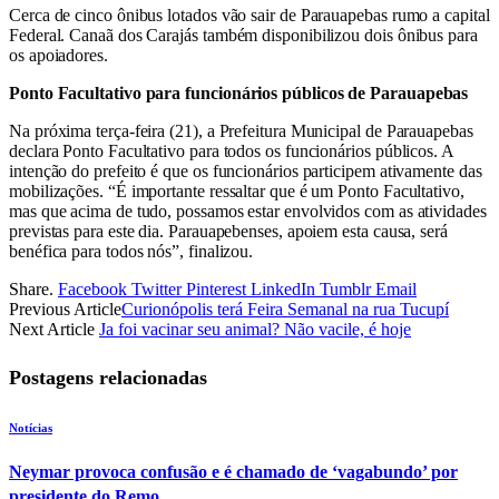
Cerca de cinco ônibus lotados vão sair de Parauapebas rumo a capital
Federal. Canaã dos Carajás também disponibilizou dois ônibus para
os apoiadores.
Ponto Facultativo para funcionários públicos de Parauapebas
Na próxima terça-feira (21), a Prefeitura Municipal de Parauapebas
declara Ponto Facultativo para todos os funcionários públicos. A
intenção do prefeito é que os funcionários participem ativamente das
mobilizações. “É importante ressaltar que é um Ponto Facultativo,
mas que acima de tudo, possamos estar envolvidos com as atividades
previstas para este dia. Parauapebenses, apoiem esta causa, será
benéfica para todos nós”, finalizou.
Share.
Facebook
Twitter
Pinterest
LinkedIn
Tumblr
Email
Previous Article
Curionópolis terá Feira Semanal na rua Tucupí
Next Article
Ja foi vacinar seu animal? Não vacile, é hoje
Postagens relacionadas
Notícias
Neymar provoca confusão e é chamado de ‘vagabundo’ por
presidente do Remo