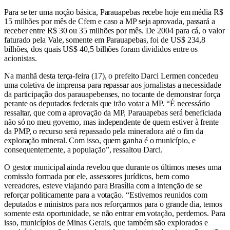
Para se ter uma noção básica, Parauapebas recebe hoje em média R$
15 milhões por mês de Cfem e caso a MP seja aprovada, passará a
receber entre R$ 30 ou 35 milhões por mês. De 2004 para cá, o valor
faturado pela Vale, somente em Parauapebas, foi de US$ 234,8
bilhões, dos quais US$ 40,5 bilhões foram divididos entre os
acionistas.
Na manhã desta terça-feira (17), o prefeito Darci Lermen concedeu
uma coletiva de imprensa para repassar aos jornalistas a necessidade
da participação dos parauapebenses, no tocante de demonstrar força
perante os deputados federais que irão votar a MP. “É necessário
ressaltar, que com a aprovação da MP, Parauapebas será beneficiada
não só no meu governo, mas independente de quem estiver à frente
da PMP, o recurso será repassado pela mineradora até o fim da
exploração mineral. Com isso, quem ganha é o município, e
consequentemente, a população”, ressaltou Darci.
O gestor municipal ainda revelou que durante os últimos meses uma
comissão formada por ele, assessores jurídicos, bem como
vereadores, esteve viajando para Brasília com a intenção de se
reforçar politicamente para a votação. “Estivemos reunidos com
deputados e ministros para nos reforçarmos para o grande dia, temos
somente esta oportunidade, se não entrar em votação, perdemos. Para
isso, municípios de Minas Gerais, que também são explorados e