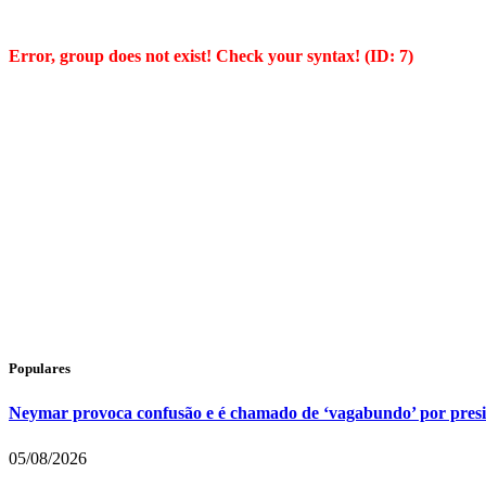
Error, group does not exist! Check your syntax! (ID: 7)
Populares
Neymar provoca confusão e é chamado de ‘vagabundo’ por pres
05/08/2026