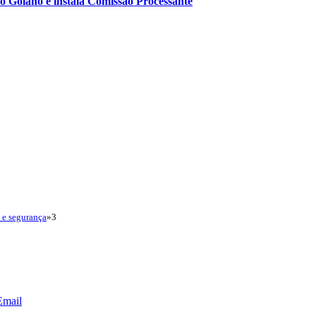
o Goiano e instala Comissão Processante
 e segurança
»
3
Email