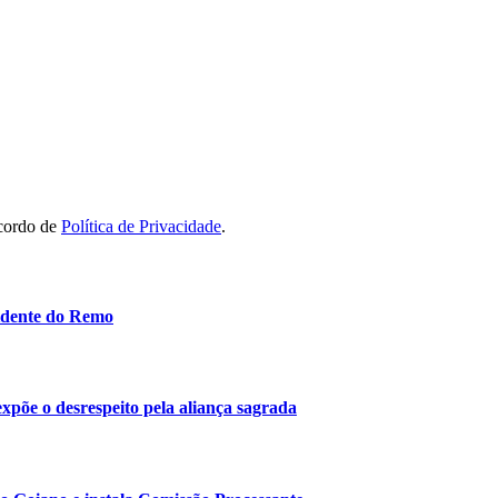
acordo de
Política de Privacidade
.
idente do Remo
 expõe o desrespeito pela aliança sagrada