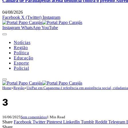
Câmara de Parauapebas aceita denúncia contra o prefeito Auréli
04/08/2026
Facebook
X (Twitter)
Instagram
Instagram
WhatsApp
YouTube
Notícias
Região
Política
Educação
Esporte
Policial
Home
»
Região
»
UsiPaz em Capanema é referência em assistência social, cidadania
3
16/06/2025
Sem comentários
1 Min Read
Share
Facebook
Twitter
Pinterest
LinkedIn
Tumblr
Reddit
Telegram
Share