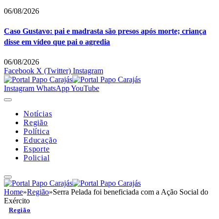
06/08/2026
Caso Gustavo: pai e madrasta são presos após morte; criança
disse em vídeo que pai o agredia
06/08/2026
Facebook
X (Twitter)
Instagram
Instagram
WhatsApp
YouTube
Notícias
Região
Política
Educação
Esporte
Policial
Home
»
Região
»
Serra Pelada foi beneficiada com a Ação Social do
Exército
Região