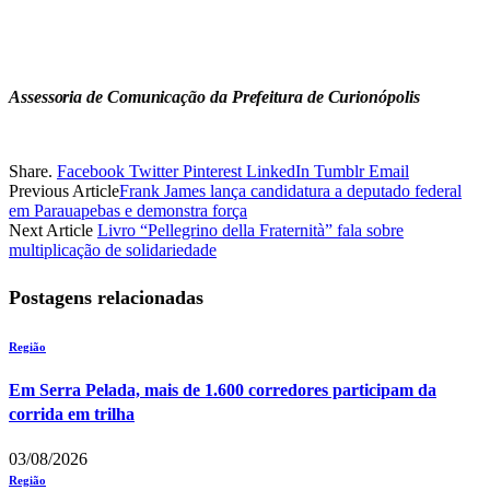
Assessoria de Comunicação da Prefeitura de Curionópolis
Share.
Facebook
Twitter
Pinterest
LinkedIn
Tumblr
Email
Previous Article
Frank James lança candidatura a deputado federal
em Parauapebas e demonstra força
Next Article
Livro “Pellegrino della Fraternità” fala sobre
multiplicação de solidariedade
Postagens relacionadas
Região
Em Serra Pelada, mais de 1.600 corredores participam da
corrida em trilha
03/08/2026
Região