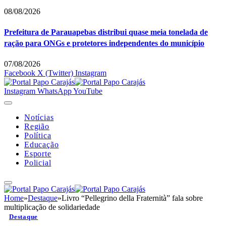
08/08/2026
Prefeitura de Parauapebas distribui quase meia tonelada de
ração para ONGs e protetores independentes do município
07/08/2026
Facebook
X (Twitter)
Instagram
Instagram
WhatsApp
YouTube
Notícias
Região
Política
Educação
Esporte
Policial
Home
»
Destaque
»
Livro “Pellegrino della Fraternità” fala sobre
multiplicação de solidariedade
Destaque