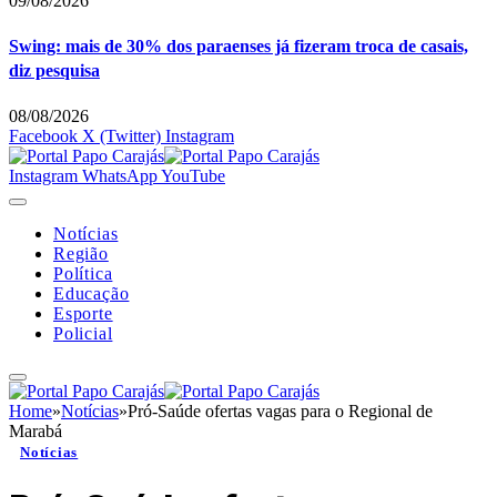
09/08/2026
Swing: mais de 30% dos paraenses já fizeram troca de casais,
diz pesquisa
08/08/2026
Facebook
X (Twitter)
Instagram
Instagram
WhatsApp
YouTube
Notícias
Região
Política
Educação
Esporte
Policial
Home
»
Notícias
»
Pró-Saúde ofertas vagas para o Regional de
Marabá
Notícias