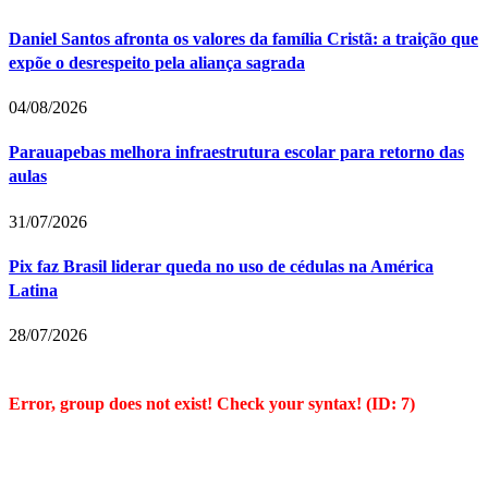
Daniel Santos afronta os valores da família Cristã: a traição que
expõe o desrespeito pela aliança sagrada
04/08/2026
Parauapebas melhora infraestrutura escolar para retorno das
aulas
31/07/2026
Pix faz Brasil liderar queda no uso de cédulas na América
Latina
28/07/2026
Error, group does not exist! Check your syntax! (ID: 7)