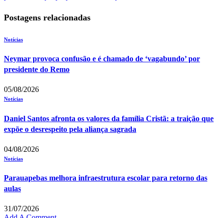
Postagens relacionadas
Notícias
Neymar provoca confusão e é chamado de ‘vagabundo’ por
presidente do Remo
05/08/2026
Notícias
Daniel Santos afronta os valores da família Cristã: a traição que
expõe o desrespeito pela aliança sagrada
04/08/2026
Notícias
Parauapebas melhora infraestrutura escolar para retorno das
aulas
31/07/2026
Add A Comment