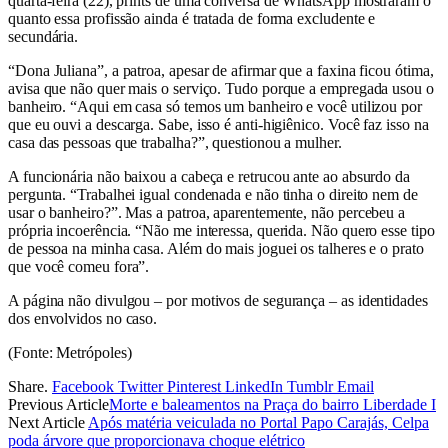
quarta-feira (22), prints de uma conversa de WhatsApp mostraram o
quanto essa profissão ainda é tratada de forma excludente e
secundária.
“Dona Juliana”, a patroa, apesar de afirmar que a faxina ficou ótima,
avisa que não quer mais o serviço. Tudo porque a empregada usou o
banheiro. “Aqui em casa só temos um banheiro e você utilizou por
que eu ouvi a descarga. Sabe, isso é anti-higiênico. Você faz isso na
casa das pessoas que trabalha?”, questionou a mulher.
A funcionária não baixou a cabeça e retrucou ante ao absurdo da
pergunta. “Trabalhei igual condenada e não tinha o direito nem de
usar o banheiro?”. Mas a patroa, aparentemente, não percebeu a
própria incoerência. “Não me interessa, querida. Não quero esse tipo
de pessoa na minha casa. Além do mais joguei os talheres e o prato
que você comeu fora”.
A página não divulgou – por motivos de segurança – as identidades
dos envolvidos no caso.
(Fonte: Metrópoles)
Share.
Facebook
Twitter
Pinterest
LinkedIn
Tumblr
Email
Previous Article
Morte e baleamentos na Praça do bairro Liberdade I
Next Article
Após matéria veiculada no Portal Papo Carajás, Celpa
poda árvore que proporcionava choque elétrico