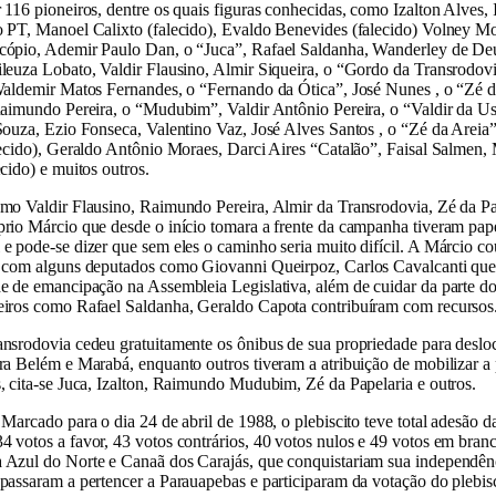
 116 pioneiros, dentre os quais figuras conhecidas, como Izalton Alves,
o PT, Manoel Calixto (falecido), Evaldo Benevides (falecido) Volney M
cópio, Ademir Paulo Dan, o “Juca”, Rafael Saldanha, Wanderley de Deu
leuza Lobato, Valdir Flausino, Almir Siqueira, o “Gordo da Transrodov
Waldemir Matos Fernandes, o “Fernando da Ótica”, José Nunes , o “Zé d
Raimundo Pereira, o “Mudubim”, Valdir Antônio Pereira, o “Valdir da U
Souza, Ezio Fonseca, Valentino Vaz, José Alves Santos , o “Zé da Areia
lecido), Geraldo Antônio Moraes, Darci Aires “Catalão”, Faisal Salmen, 
ecido) e muitos outros.
mo Valdir Flausino, Raimundo Pereira, Almir da Transrodovia, Zé da Pa
rio Márcio que desde o início tomara a frente da campanha tiveram pap
e pode-se dizer que sem eles o caminho seria muito difícil. A Márcio c
r com alguns deputados como Giovanni Queirpoz, Carlos Cavalcanti qu
e de emancipação na Assembleia Legislativa, além de cuidar da parte d
eiros como Rafael Saldanha, Geraldo Capota contribuíram com recursos
ansrodovia cedeu gratuitamente os ônibus de sua propriedade para desl
ra Belém e Marabá, enquanto outros tiveram a atribuição de mobilizar a
, cita-se Juca, Izalton, Raimundo Mudubim, Zé da Papelaria e outros.
Marcado para o dia 24 de abril de 1988, o plebiscito teve total adesão d
 votos a favor, 43 votos contrários, 40 votos nulos e 49 votos em bran
 Azul do Norte e Canaã dos Carajás, que conquistariam sua independên
passaram a pertencer a Parauapebas e participaram da votação do plebisc