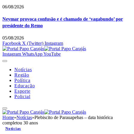
06/08/2026
Neymar provoca confusão e é chamado de ‘vagabundo’ por
presidente do Remo
05/08/2026
Facebook
X (Twitter)
Instagram
Instagram
WhatsApp
YouTube
Notícias
Região
Política
Educação
Esporte
Policial
Home
»
Notícias
»
Plebiscito de Parauapebas – data histórica
completou 30 anos
Notícias