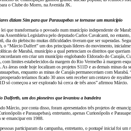
 para o Clube do Morro, na Avenida JK.
ares diziam Sim para que Parauapebas se tornasse um município
e lei que transformaria o povoado num município independente de Marab
na Assembleia Legislativa pelo deputado Carlos Cavalcanti, no entanto,
ril, dia do plebiscito muitas dificuldades tiveram que ser superadas. Se
h, o “Márcio Dalfert” um dos principais líderes do movimento, inicialme
olíticas de Marabá, município a qual pertenciam os distritos que queriam
oncordaram em criar um município englobando Eldorado do Carajás, Cu
, com limites estabelecidos da margem do Rio Vermelho à margem esqu
 As áreas onde hoje localizam os projetos S11D e as demais minas da se
arauapebas, enquanto as minas de Carajás permaneceriam com Marabá. 
e prosperado teríamos ficado 30 anos sem receber um centavo de royaltie
1D só começou a ser explorado há cerca de três anos” afirmou Márcio.
o Dalferth, um dos pioneiros que levantou a bandeira
do Márcio, por conta disso, foram apresentados três projetos de emanci
urionópolis e Parauapebas), entretanto, apenas Curionópolis e Parauap
 se emancipar em 1988.
pessoas participaram da campanha, entretanto, o pontapé inicial foi um 