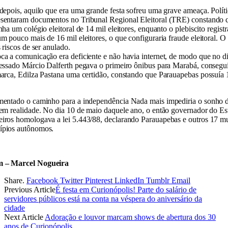
depois, aquilo que era uma grande festa sofreu uma grave ameaça. Polít
sentaram documentos no Tribunal Regional Eleitoral (TRE) constando q
nha um colégio eleitoral de 14 mil eleitores, enquanto o plebiscito regist
m pouco mais de 16 mil eleitores, o que configuraria fraude eleitoral. O
s riscos de ser anulado.
a a comunicação era deficiente e não havia internet, de modo que no d
ressado Márcio Dalferth pegava o primeiro ônibus para Marabá, conseg
marca, Edilza Pastana uma certidão, constando que Parauapebas possuía
mentado o caminho para a independência Nada mais impediria o sonho d
em realidade. No dia 10 de maio daquele ano, o então governador do Es
iros homologava a lei 5.443/88, declarando Parauapebas e outros 17 mu
pios autônomos.
 – Marcel Nogueira
Share.
Facebook
Twitter
Pinterest
LinkedIn
Tumblr
Email
Previous Article
É festa em Curionópolis! Parte do salário de
servidores públicos está na conta na véspera do aniversário da
cidade
Next Article
Adoração e louvor marcam shows de abertura dos 30
anos de Curionópolis