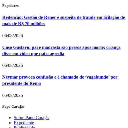
Populares
Redenção: Gestão de Rener é suspeita de fraude em licitação de
mais de R$ 70 milhões
06/08/2026
Caso Gustavo: pai e madrasta são presos após morte; criança
disse em vídeo que pai o agredia
06/08/2026
Neymar provoca confusão e é chamado de ‘vagabundo’ por
presidente do Remo
05/08/2026
Papo Carajás
Sobre Papo Carajás
Expediente
Publicidade