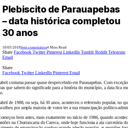
Plebiscito de Parauapebas
– data histórica completou
30 anos
10/05/2018
Sem comentários
4 Mins Read
Share
Facebook
Twitter
Pinterest
LinkedIn
Tumblr
Reddit
Telegram
Email
Share
Facebook
Twitter
LinkedIn
Pinterest
Email
 abril costuma passar quase despercebido em Parauapebas. Com exceçã
as que sabem do significado para a história do município, a data fica 
o.
abril de 1988, ou seja, há 30 anos, aconteceu o referendo popular, no qu
colheu por ampla maioria de votos ter a sua emancipação político-admini
começou bem antes, mais exatamente no início de 1986, quando aconte
uniões na Churrascaria do Careca, onde hoje funciona a ala carcerária d
mento de emancipação ganhou grande adesão popular, as reuniões fo