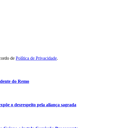
acordo de
Política de Privacidade
.
idente do Remo
 expõe o desrespeito pela aliança sagrada