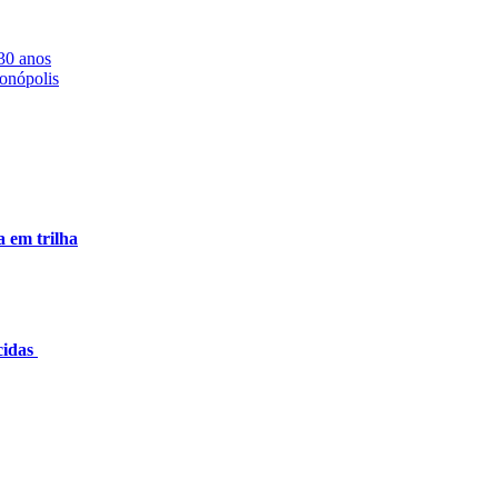
 30 anos
onópolis
a em trilha
cidas