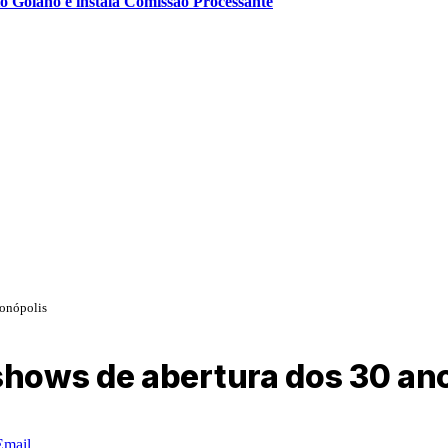
o Goiano e instala Comissão Processante
ionópolis
hows de abertura dos 30 ano
Email