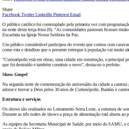
Share
Facebook
Twitter
LinkedIn
Pinterest
Email
O público católico foi contemplado pela primeira vez com programação
na noite desta terça-feira (8). “As comunidades pastorais ficaram muit
Eucaristia na Igreja Nossa Senhora da Paz.
Um público considerável participou do evento que contou com caravana
como esta e detalhou que o presente entregue à população vai muito a
“Curionópolis está em obras, uma cidade em construção, o principal pr
que foi destruído e também construir o novo”, destacou o prefeito.
Show Gospel
Na segunda noite de comemoração do aniversário da cidade a cantora 
adorar e louvar a Deus pelos 30 anos de Curionópolis. Bandas e cantor
Estrutura e serviços
Os shows são realizados no Loteamento Serra Leste, a estrutura de som
Durante as três noites de shows a praça de alimentação está aberta ao p
As equipes da Secretaria Municipal de Saúde, por meio do SAMU, e do