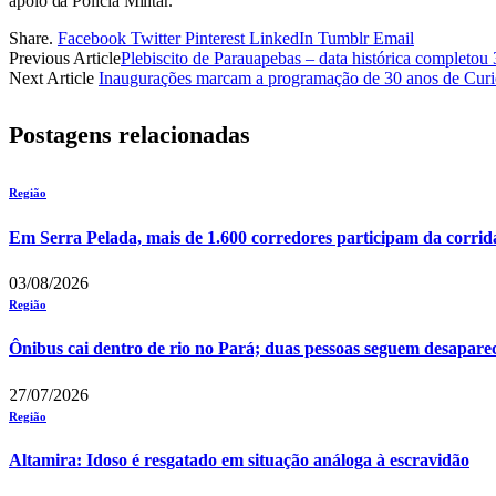
apoio da Polícia Militar.
Share.
Facebook
Twitter
Pinterest
LinkedIn
Tumblr
Email
Previous Article
Plebiscito de Parauapebas – data histórica completou
Next Article
Inaugurações marcam a programação de 30 anos de Curi
Postagens relacionadas
Região
Em Serra Pelada, mais de 1.600 corredores participam da corrid
03/08/2026
Região
Ônibus cai dentro de rio no Pará; duas pessoas seguem desapare
27/07/2026
Região
Altamira: Idoso é resgatado em situação análoga à escravidão