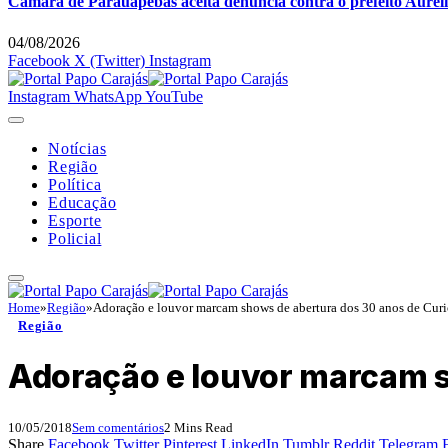
Câmara de Parauapebas aceita denúncia contra o prefeito Auréli
04/08/2026
Facebook
X (Twitter)
Instagram
Instagram
WhatsApp
YouTube
Notícias
Região
Política
Educação
Esporte
Policial
Home
»
Região
»
Adoração e louvor marcam shows de abertura dos 30 anos de Cur
Região
Adoração e louvor marcam s
10/05/2018
Sem comentários
2 Mins Read
Share
Facebook
Twitter
Pinterest
LinkedIn
Tumblr
Reddit
Telegram