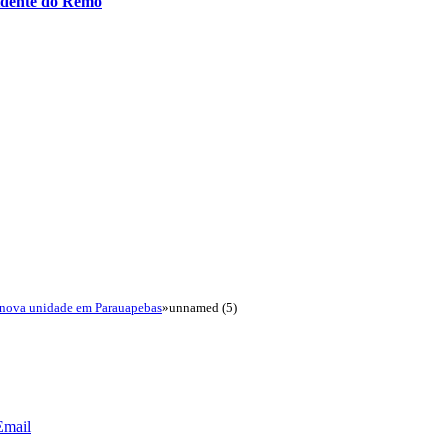
idente do Remo
 nova unidade em Parauapebas
»
unnamed (5)
Email