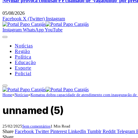
Neymar provoca confusão e é chamado de ‘vagabundo’ por pres
05/08/2026
Facebook
X (Twitter)
Instagram
Instagram
WhatsApp
YouTube
Notícias
Região
Política
Educação
Esporte
Policial
Home
»
Notícias
»
Komatsu dobra capacidade de atendimento com inauguração de
unnamed (5)
25/02/2025
Sem comentários
1 Min Read
Share
Facebook
Twitter
Pinterest
LinkedIn
Tumblr
Reddit
Telegram
Share