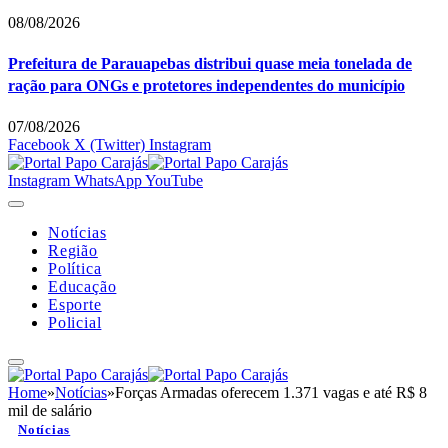
08/08/2026
Prefeitura de Parauapebas distribui quase meia tonelada de
ração para ONGs e protetores independentes do município
07/08/2026
Facebook
X (Twitter)
Instagram
Instagram
WhatsApp
YouTube
Notícias
Região
Política
Educação
Esporte
Policial
Home
»
Notícias
»
Forças Armadas oferecem 1.371 vagas e até R$ 8
mil de salário
Notícias