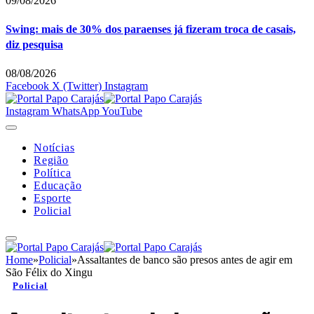
09/08/2026
Swing: mais de 30% dos paraenses já fizeram troca de casais,
diz pesquisa
08/08/2026
Facebook
X (Twitter)
Instagram
Instagram
WhatsApp
YouTube
Notícias
Região
Política
Educação
Esporte
Policial
Home
»
Policial
»
Assaltantes de banco são presos antes de agir em
São Félix do Xingu
Policial