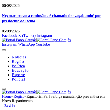
06/08/2026
Neymar provoca confusão e é chamado de ‘vagabundo’ por
presidente do Remo
05/08/2026
Facebook
X (Twitter)
Instagram
Instagram
WhatsApp
YouTube
Notícias
Região
Política
Educação
Esporte
Policial
Home
»
Região
»
Equatorial Pará reforça manutenção preventiva em
Novo Repartimento
Região