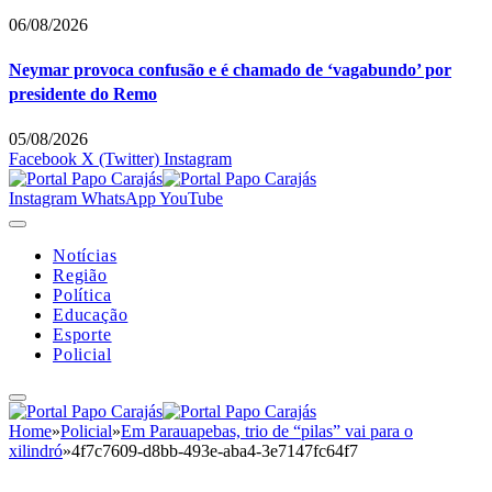
06/08/2026
Neymar provoca confusão e é chamado de ‘vagabundo’ por
presidente do Remo
05/08/2026
Facebook
X (Twitter)
Instagram
Instagram
WhatsApp
YouTube
Notícias
Região
Política
Educação
Esporte
Policial
Home
»
Policial
»
Em Parauapebas, trio de “pilas” vai para o
xilindró
»
4f7c7609-d8bb-493e-aba4-3e7147fc64f7