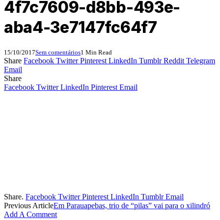
4f7c7609-d8bb-493e-
aba4-3e7147fc64f7
15/10/2017
Sem comentários
1 Min Read
Share
Facebook
Twitter
Pinterest
LinkedIn
Tumblr
Reddit
Telegram
Email
Share
Facebook
Twitter
LinkedIn
Pinterest
Email
Share.
Facebook
Twitter
Pinterest
LinkedIn
Tumblr
Email
Previous Article
Em Parauapebas, trio de “pilas” vai para o xilindró
Add A Comment