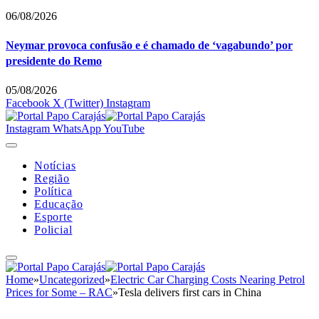
06/08/2026
Neymar provoca confusão e é chamado de ‘vagabundo’ por
presidente do Remo
05/08/2026
Facebook
X (Twitter)
Instagram
Instagram
WhatsApp
YouTube
Notícias
Região
Política
Educação
Esporte
Policial
Home
»
Uncategorized
»
Electric Car Charging Costs Nearing Petrol
Prices for Some – RAC
»
Tesla delivers first cars in China