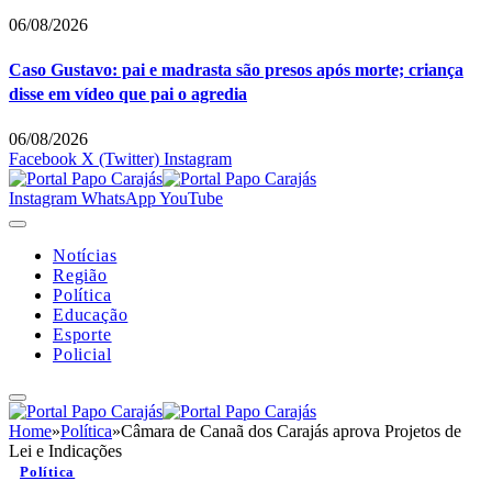
06/08/2026
Caso Gustavo: pai e madrasta são presos após morte; criança
disse em vídeo que pai o agredia
06/08/2026
Facebook
X (Twitter)
Instagram
Instagram
WhatsApp
YouTube
Notícias
Região
Política
Educação
Esporte
Policial
Home
»
Política
»
Câmara de Canaã dos Carajás aprova Projetos de
Lei e Indicações
Política