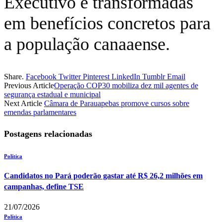
Executivo e transformadas
em benefícios concretos para
a população canaaense.
Share.
Facebook
Twitter
Pinterest
LinkedIn
Tumblr
Email
Previous Article
Operação COP30 mobiliza dez mil agentes de
segurança estadual e municipal
Next Article
Câmara de Parauapebas promove cursos sobre
emendas parlamentares
Postagens relacionadas
Política
Candidatos no Pará poderão gastar até R$ 26,2 milhões em
campanhas, define TSE
21/07/2026
Política