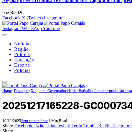
Neymar provoca confusão e é chamado de ‘vagabundo’ por pres
05/08/2026
Facebook
X (Twitter)
Instagram
Instagram
WhatsApp
YouTube
Notícias
Região
Política
Educação
Esporte
Policial
Home
»
Destaque
»
Xinguara: Governador Helder Barbalho fortalece produção sus
20251217165228-GC00073
19/12/2025
Sem comentários
1 Min Read
Share
Facebook
Twitter
Pinterest
LinkedIn
Tumblr
Reddit
Telegram
Share