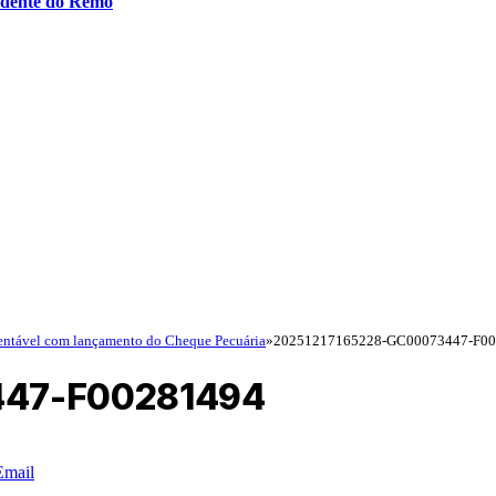
idente do Remo
tentável com lançamento do Cheque Pecuária
»
20251217165228-GC00073447-F0
447-F00281494
Email