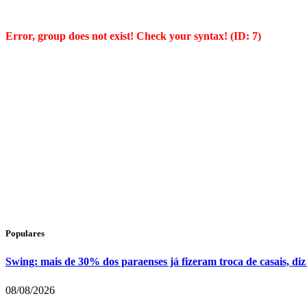
Error, group does not exist! Check your syntax! (ID: 7)
Populares
Swing: mais de 30% dos paraenses já fizeram troca de casais, diz
08/08/2026