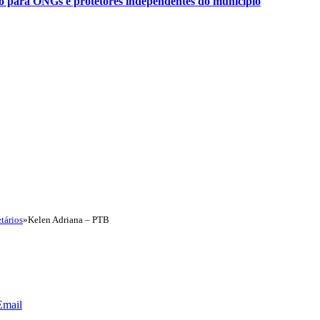
ão para ONGs e protetores independentes do município
tários
»
Kelen Adriana – PTB
Email