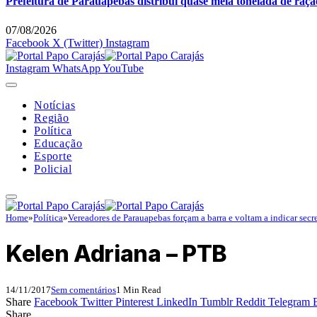
Prefeitura de Parauapebas distribui quase meia tonelada de raç
07/08/2026
Facebook
X (Twitter)
Instagram
Instagram
WhatsApp
YouTube
Notícias
Região
Política
Educação
Esporte
Policial
Home
»
Política
»
Vereadores de Parauapebas forçam a barra e voltam a indicar secre
Kelen Adriana – PTB
14/11/2017
Sem comentários
1 Min Read
Share
Facebook
Twitter
Pinterest
LinkedIn
Tumblr
Reddit
Telegram
Share