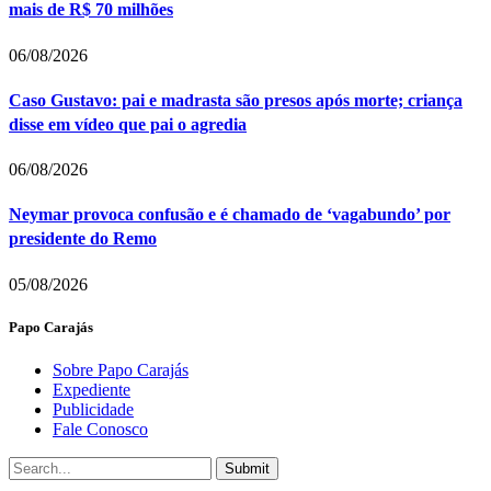
mais de R$ 70 milhões
06/08/2026
Caso Gustavo: pai e madrasta são presos após morte; criança
disse em vídeo que pai o agredia
06/08/2026
Neymar provoca confusão e é chamado de ‘vagabundo’ por
presidente do Remo
05/08/2026
Papo Carajás
Sobre Papo Carajás
Expediente
Publicidade
Fale Conosco
Submit