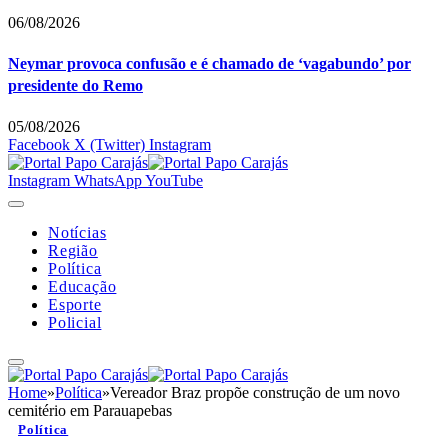
06/08/2026
Neymar provoca confusão e é chamado de ‘vagabundo’ por
presidente do Remo
05/08/2026
Facebook
X (Twitter)
Instagram
Instagram
WhatsApp
YouTube
Notícias
Região
Política
Educação
Esporte
Policial
Home
»
Política
»
Vereador Braz propõe construção de um novo
cemitério em Parauapebas
Política