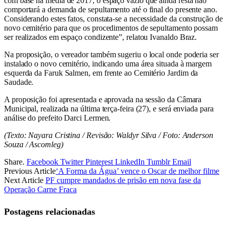
com base na média de 2017, o espaço vazio que ainda resta não
comportará a demanda de sepultamento até o final do presente ano.
Considerando estes fatos, constata-se a necessidade da construção de
novo cemitério para que os procedimentos de sepultamento possam
ser realizados em espaço condizente”, relatou Ivanaldo Braz.
Na proposição, o vereador também sugeriu o local onde poderia ser
instalado o novo cemitério, indicando uma área situada à margem
esquerda da Faruk Salmen, em frente ao Cemitério Jardim da
Saudade.
A proposição foi apresentada e aprovada na sessão da Câmara
Municipal, realizada na última terça-feira (27), e será enviada para
análise do prefeito Darci Lermen.
(Texto: Nayara Cristina / Revisão: Waldyr Silva / Foto: Anderson
Souza / Ascomleg)
Share.
Facebook
Twitter
Pinterest
LinkedIn
Tumblr
Email
Previous Article
‘A Forma da Água’ vence o Oscar de melhor filme
Next Article
PF cumpre mandados de prisão em nova fase da
Operação Carne Fraca
Postagens relacionadas