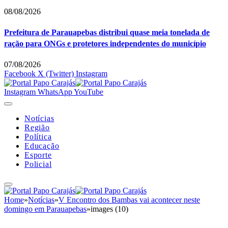
08/08/2026
Prefeitura de Parauapebas distribui quase meia tonelada de
ração para ONGs e protetores independentes do município
07/08/2026
Facebook
X (Twitter)
Instagram
Instagram
WhatsApp
YouTube
Notícias
Região
Política
Educação
Esporte
Policial
Home
»
Notícias
»
V Encontro dos Bambas vai acontecer neste
domingo em Parauapebas
»
images (10)