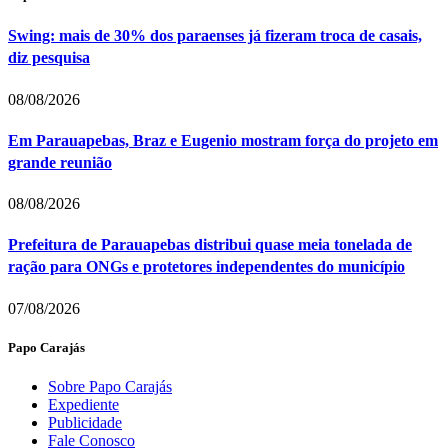
Swing: mais de 30% dos paraenses já fizeram troca de casais,
diz pesquisa
08/08/2026
Em Parauapebas, Braz e Eugenio mostram força do projeto em
grande reunião
08/08/2026
Prefeitura de Parauapebas distribui quase meia tonelada de
ração para ONGs e protetores independentes do município
07/08/2026
Papo Carajás
Sobre Papo Carajás
Expediente
Publicidade
Fale Conosco