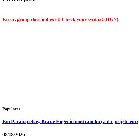
Error, group does not exist! Check your syntax! (ID: 7)
Populares
Em Parauapebas, Braz e Eugenio mostram força do projeto em 
08/08/2026