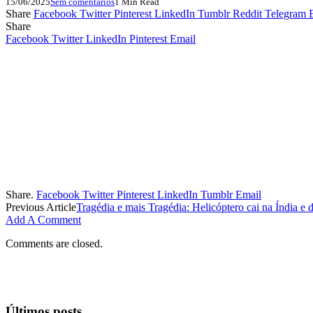
15/06/2025
Sem comentários
1 Min Read
Share
Facebook
Twitter
Pinterest
LinkedIn
Tumblr
Reddit
Telegram
Share
Facebook
Twitter
LinkedIn
Pinterest
Email
Share.
Facebook
Twitter
Pinterest
LinkedIn
Tumblr
Email
Previous Article
Tragédia e mais Tragédia: Helicóptero cai na Índia e 
Add A Comment
Comments are closed.
Últimos posts