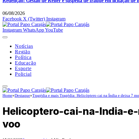
Redenção: Gestão de Rener é suspeita de fraude em licitação de 
06/08/2026
Facebook
X (Twitter)
Instagram
Instagram
WhatsApp
YouTube
Notícias
Região
Política
Educação
Esporte
Policial
Home
»
Destaque
»
Tragédia e mais Tragédia: Helicóptero cai na Índia e deixa 7 mo
Helicoptero-cai-na-India-
voo