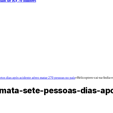
mais de R$ 70 milhões
rtos dias após acidente aéreo matar 270 pessoas no país
»
Helicoptero-cai-na-India-
e-mata-sete-pessoas-dias-ap