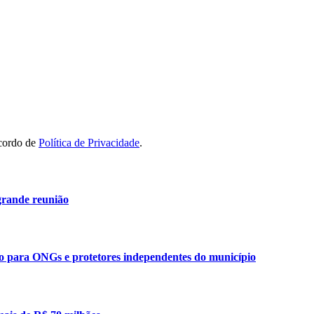
acordo de
Política de Privacidade
.
grande reunião
ão para ONGs e protetores independentes do município