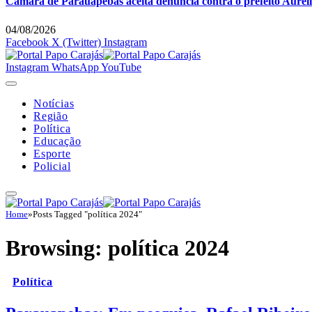
Câmara de Parauapebas aceita denúncia contra o prefeito Auréli
04/08/2026
Facebook
X (Twitter)
Instagram
Instagram
WhatsApp
YouTube
Notícias
Região
Política
Educação
Esporte
Policial
Home
»
Posts Tagged "política 2024"
Browsing:
política 2024
Política