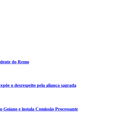
idente do Remo
 expõe o desrespeito pela aliança sagrada
o Goiano e instala Comissão Processante