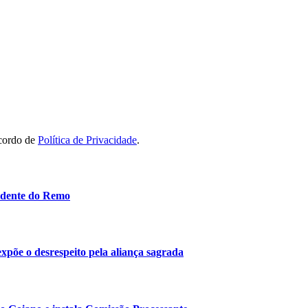
acordo de
Política de Privacidade
.
idente do Remo
 expõe o desrespeito pela aliança sagrada