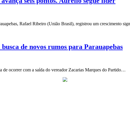
vança seis pontos. Aurélio segue líder
auapebas, Rafael Ribeiro (União Brasil), registrou um crescimento sig
 busca de novos rumos para Parauapebas
ba de ocorrer com a saída do vereador Zacarias Marques do Partido…