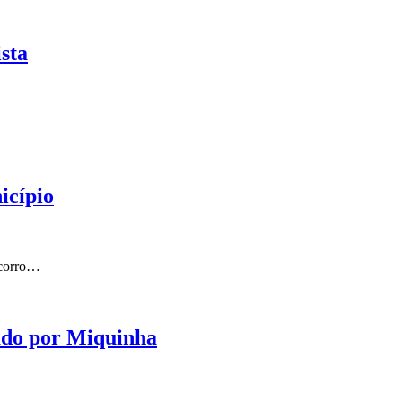
sta
icípio
ocorro…
ado por Miquinha