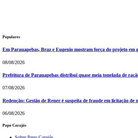
Populares
Em Parauapebas, Braz e Eugenio mostram força do projeto em 
08/08/2026
Prefeitura de Parauapebas distribui quase meia tonelada de raç
07/08/2026
Redenção: Gestão de Rener é suspeita de fraude em licitação de 
06/08/2026
Papo Carajás
Sobre Papo Carajás