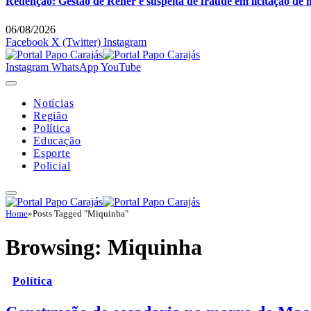
Redenção: Gestão de Rener é suspeita de fraude em licitação de 
06/08/2026
Facebook
X (Twitter)
Instagram
Instagram
WhatsApp
YouTube
Notícias
Região
Política
Educação
Esporte
Policial
Home
»
Posts Tagged "Miquinha"
Browsing:
Miquinha
Política