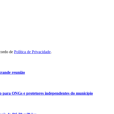
acordo de
Política de Privacidade
.
grande reunião
ão para ONGs e protetores independentes do município