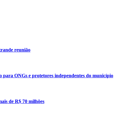
grande reunião
ão para ONGs e protetores independentes do município
mais de R$ 70 milhões