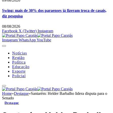
09/08/2026
Swing: mais de 30% dos paraenses já fizeram troca de casais,
diz pesquisa
08/08/2026
Facebook
X (Twitter)
Instagram
Instagram
WhatsApp
YouTube
Notícias
Região
Política
Educação
Esporte
Policial
Home
»
Destaque
»
Santarém: Helder Barbalho lidera disputa para o
Senado
Destaque