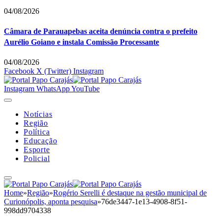
04/08/2026
Câmara de Parauapebas aceita denúncia contra o prefeito
Aurélio Goiano e instala Comissão Processante
04/08/2026
Facebook
X (Twitter)
Instagram
Instagram
WhatsApp
YouTube
Notícias
Região
Política
Educação
Esporte
Policial
Home
»
Região
»
Rogério Serelli é destaque na gestão municipal de
Curionópolis, aponta pesquisa
»
76de3447-1e13-4908-8f51-
998dd9704338