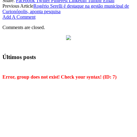
Share.
Facebook
Twitter
Pinterest
LinkedIn
Tumblr
Email
Previous Article
Rogério Serelli é destaque na gestão municipal de
Curionópolis, aponta pesquisa
Add A Comment
Comments are closed.
Últimos posts
Error, group does not exist! Check your syntax! (ID: 7)