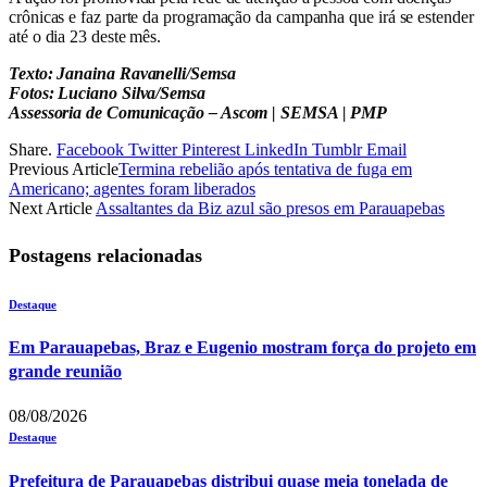
crônicas e faz parte da programação da campanha que irá se estender
até o dia 23 deste mês.
Texto: Janaina Ravanelli/Semsa
Fotos: Luciano Silva/Semsa
Assessoria de Comunicação – Ascom | SEMSA | PMP
Share.
Facebook
Twitter
Pinterest
LinkedIn
Tumblr
Email
Previous Article
Termina rebelião após tentativa de fuga em
Americano; agentes foram liberados
Next Article
Assaltantes da Biz azul são presos em Parauapebas
Postagens relacionadas
Destaque
Em Parauapebas, Braz e Eugenio mostram força do projeto em
grande reunião
08/08/2026
Destaque
Prefeitura de Parauapebas distribui quase meia tonelada de