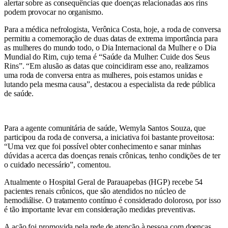
alertar sobre as consequências que doenças relacionadas aos rins
podem provocar no organismo.
Para a médica nefrologista, Verônica Costa, hoje, a roda de conversa
permitiu a comemoração de duas datas de extrema importância para
as mulheres do mundo todo, o Dia Internacional da Mulher e o Dia
Mundial do Rim, cujo tema é “Saúde da Mulher: Cuide dos Seus
Rins”. “Em alusão as datas que coincidiram esse ano, realizamos
uma roda de conversa entra as mulheres, pois estamos unidas e
lutando pela mesma causa”, destacou a especialista da rede pública
de saúde.
Para a agente comunitária de saúde, Wemyla Santos Souza, que
participou da roda de conversa, a iniciativa foi bastante proveitosa:
“Uma vez que foi possível obter conhecimento e sanar minhas
dúvidas a acerca das doenças renais crônicas, tenho condições de ter
o cuidado necessário”, comentou.
Atualmente o Hospital Geral de Parauapebas (HGP) recebe 54
pacientes renais crônicos, que são atendidos no núcleo de
hemodiálise. O tratamento contínuo é considerado doloroso, por isso
é tão importante levar em consideração medidas preventivas.
A ação foi promovida pela rede de atenção à pessoa com doenças