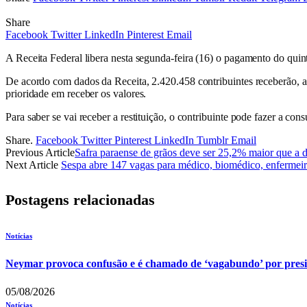
Share
Facebook
Twitter
LinkedIn
Pinterest
Email
A Receita Federal libera nesta segunda-feira (16) o pagamento do quint
De acordo com dados da Receita, 2.420.458 contribuintes receberão, ao
prioridade em receber os valores.
Para saber se vai receber a restituição, o contribuinte pode fazer a cons
Share.
Facebook
Twitter
Pinterest
LinkedIn
Tumblr
Email
Previous Article
Safra paraense de grãos deve ser 25,2% maior que a 
Next Article
Sespa abre 147 vagas para médico, biomédico, enfermei
Postagens relacionadas
Notícias
Neymar provoca confusão e é chamado de ‘vagabundo’ por pres
05/08/2026
Notícias