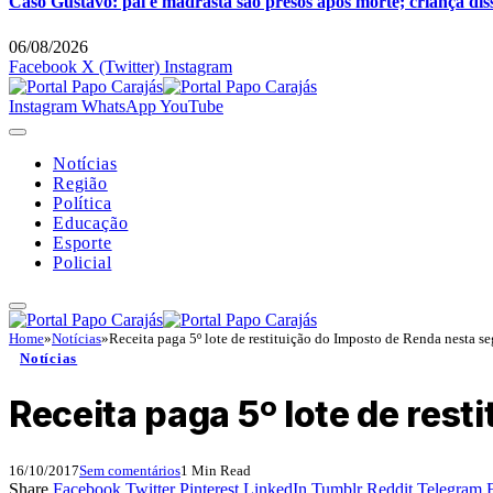
Caso Gustavo: pai e madrasta são presos após morte; criança dis
06/08/2026
Facebook
X (Twitter)
Instagram
Instagram
WhatsApp
YouTube
Notícias
Região
Política
Educação
Esporte
Policial
Home
»
Notícias
»
Receita paga 5º lote de restituição do Imposto de Renda nesta s
Notícias
Receita paga 5º lote de res
16/10/2017
Sem comentários
1 Min Read
Share
Facebook
Twitter
Pinterest
LinkedIn
Tumblr
Reddit
Telegram