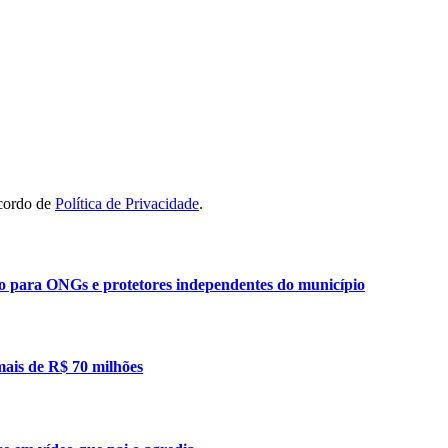
acordo de
Política de Privacidade
.
ão para ONGs e protetores independentes do município
mais de R$ 70 milhões