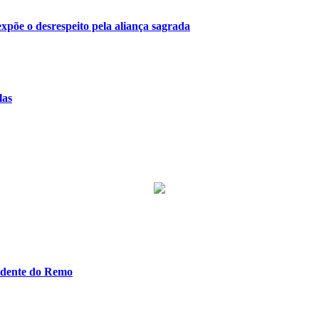
 expõe o desrespeito pela aliança sagrada
las
idente do Remo