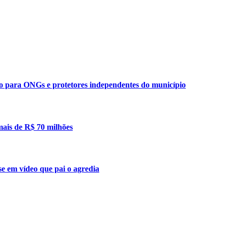
ão para ONGs e protetores independentes do município
mais de R$ 70 milhões
se em vídeo que pai o agredia