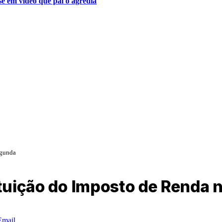
se em vídeo que pai o agredia
egunda
tituição do Imposto de Renda
Email