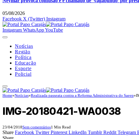
Neymar provoca confusão e é chamado de ‘vagabundo’ por pres
05/08/2026
Facebook
X (Twitter)
Instagram
Instagram
WhatsApp
YouTube
Notícias
Região
Política
Educação
Esporte
Policial
Home
»
Notícias
»
Realizada passeata contra a Reforma Administrativa do Saeep
»
I
IMG-20180421-WA0038
23/04/2018
Sem comentários
1 Min Read
Share
Facebook
Twitter
Pinterest
LinkedIn
Tumblr
Reddit
Telegram
Share