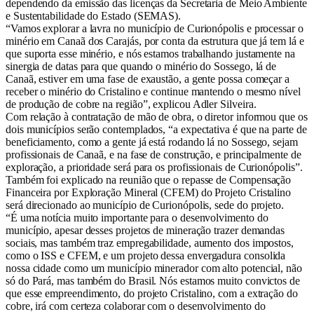
dependendo da emissão das licenças da Secretaria de Meio Ambiente
e Sustentabilidade do Estado (SEMAS).
“Vamos explorar a lavra no município de Curionópolis e processar o
minério em Canaã dos Carajás, por conta da estrutura que já tem lá e
que suporta esse minério, e nós estamos trabalhando justamente na
sinergia de datas para que quando o minério do Sossego, lá de
Canaã, estiver em uma fase de exaustão, a gente possa começar a
receber o minério do Cristalino e continue mantendo o mesmo nível
de produção de cobre na região”, explicou Adler Silveira.
Com relação à contratação de mão de obra, o diretor informou que os
dois municípios serão contemplados, “a expectativa é que na parte de
beneficiamento, como a gente já está rodando lá no Sossego, sejam
profissionais de Canaã, e na fase de construção, e principalmente de
exploração, a prioridade será para os profissionais de Curionópolis”.
Também foi explicado na reunião que o repasse de Compensação
Financeira por Exploração Mineral (CFEM) do Projeto Cristalino
será direcionado ao município de Curionópolis, sede do projeto.
“É uma notícia muito importante para o desenvolvimento do
município, apesar desses projetos de mineração trazer demandas
sociais, mas também traz empregabilidade, aumento dos impostos,
como o ISS e CFEM, e um projeto dessa envergadura consolida
nossa cidade como um município minerador com alto potencial, não
só do Pará, mas também do Brasil. Nós estamos muito convictos de
que esse empreendimento, do projeto Cristalino, com a extração do
cobre, irá com certeza colaborar com o desenvolvimento do