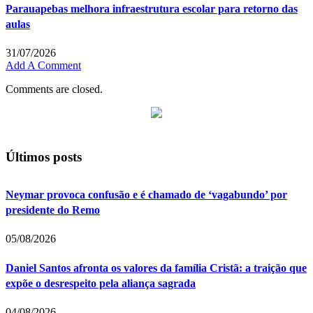
Parauapebas melhora infraestrutura escolar para retorno das
aulas
31/07/2026
Add A Comment
Comments are closed.
Últimos posts
Neymar provoca confusão e é chamado de ‘vagabundo’ por
presidente do Remo
05/08/2026
Daniel Santos afronta os valores da família Cristã: a traição que
expõe o desrespeito pela aliança sagrada
04/08/2026