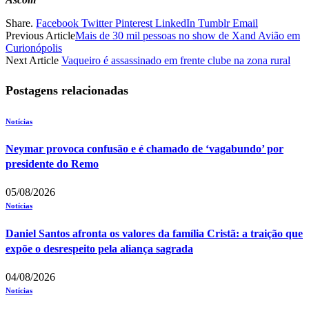
Share.
Facebook
Twitter
Pinterest
LinkedIn
Tumblr
Email
Previous Article
Mais de 30 mil pessoas no show de Xand Avião em
Curionópolis
Next Article
Vaqueiro é assassinado em frente clube na zona rural
Postagens relacionadas
Notícias
Neymar provoca confusão e é chamado de ‘vagabundo’ por
presidente do Remo
05/08/2026
Notícias
Daniel Santos afronta os valores da família Cristã: a traição que
expõe o desrespeito pela aliança sagrada
04/08/2026
Notícias