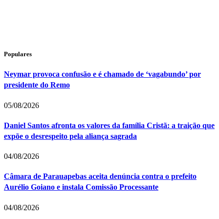
Populares
Neymar provoca confusão e é chamado de ‘vagabundo’ por
presidente do Remo
05/08/2026
Daniel Santos afronta os valores da família Cristã: a traição que
expõe o desrespeito pela aliança sagrada
04/08/2026
Câmara de Parauapebas aceita denúncia contra o prefeito
Aurélio Goiano e instala Comissão Processante
04/08/2026