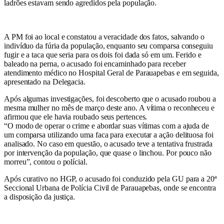
ladrões estavam sendo agredidos pela população.
A PM foi ao local e constatou a veracidade dos fatos, salvando o
indivíduo da fúria da população, enquanto seu comparsa conseguiu
fugir e a taca que seria para os dois foi dada só em um. Ferido e
baleado na perna, o acusado foi encaminhado para receber
atendimento médico no Hospital Geral de Parauapebas e em seguida,
apresentado na Delegacia.
Após algumas investigações, foi descoberto que o acusado roubou a
mesma mulher no mês de março deste ano. A vítima o reconheceu e
afirmou que ele havia roubado seus pertences.
“O modo de operar o crime e abordar suas vítimas com a ajuda de
um comparsa utilizando uma faca para executar a ação delituosa foi
analisado. No caso em questão, o acusado teve a tentativa frustrada
por intervenção da população, que quase o linchou. Por pouco não
morreu”, contou o polícial.
Após curativo no HGP, o acusado foi conduzido pela GU para a 20ª
Seccional Urbana de Polícia Civil de Parauapebas, onde se encontra
a disposição da justiça.