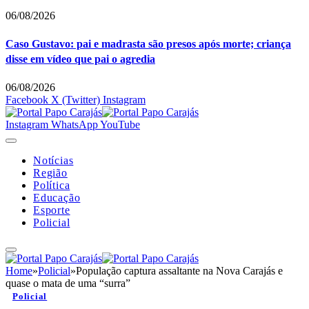
06/08/2026
Caso Gustavo: pai e madrasta são presos após morte; criança
disse em vídeo que pai o agredia
06/08/2026
Facebook
X (Twitter)
Instagram
Instagram
WhatsApp
YouTube
Notícias
Região
Política
Educação
Esporte
Policial
Home
»
Policial
»
População captura assaltante na Nova Carajás e
quase o mata de uma “surra”
Policial