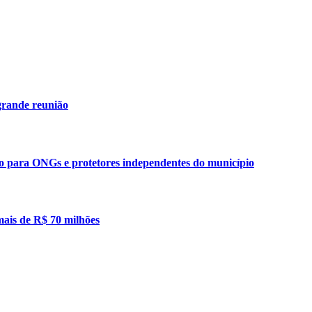
grande reunião
ão para ONGs e protetores independentes do município
mais de R$ 70 milhões