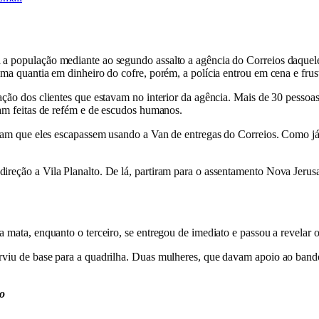
a a população mediante ao segundo assalto a agência do Correios daque
uma quantia em dinheiro do cofre, porém, a polícia entrou em cena e frus
ação dos clientes que estavam no interior da agência. Mais de 30 pessoa
ram feitas de refém e de escudos humanos.
tiram que eles escapassem usando a Van de entregas do Correios. Como já 
ireção a Vila Planalto. De lá, partiram para o assentamento Nova Jerus
a mata, enquanto o terceiro, se entregou de imediato e passou a revelar 
rviu de base para a quadrilha. Duas mulheres, que davam apoio ao bando
so