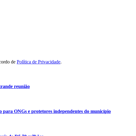
acordo de
Política de Privacidade
.
grande reunião
ão para ONGs e protetores independentes do município