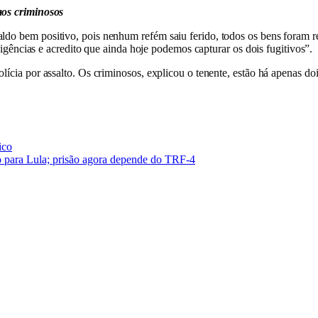
os criminosos
ldo bem positivo, pois nenhum refém saiu ferido, todos os bens foram r
diligências e acredito que ainda hoje podemos capturar os dois fugitivos”.
olícia por assalto. Os criminosos, explicou o tenente, estão há apenas 
ico
vo para Lula; prisão agora depende do TRF-4