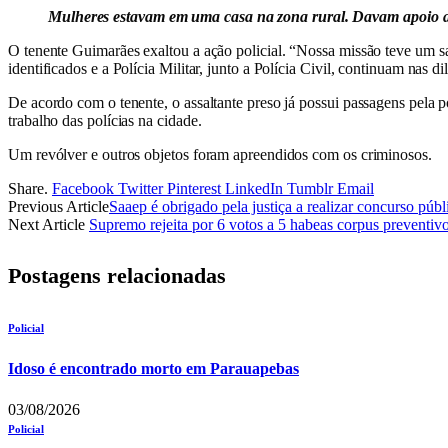
Mulheres estavam em uma casa na zona rural. Davam apoio a
O tenente Guimarães exaltou a ação policial. “Nossa missão teve um sa
identificados e a Polícia Militar, junto a Polícia Civil, continuam nas 
De acordo com o tenente, o assaltante preso já possui passagens pela p
trabalho das polícias na cidade.
Um revólver e outros objetos foram apreendidos com os criminosos.
Share.
Facebook
Twitter
Pinterest
LinkedIn
Tumblr
Email
Previous Article
Saaep é obrigado pela justiça a realizar concurso públ
Next Article
Supremo rejeita por 6 votos a 5 habeas corpus preventi
Postagens relacionadas
Policial
Idoso é encontrado morto em Parauapebas
03/08/2026
Policial