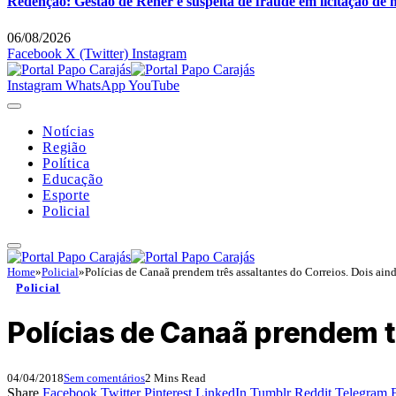
Redenção: Gestão de Rener é suspeita de fraude em licitação de 
06/08/2026
Facebook
X (Twitter)
Instagram
Instagram
WhatsApp
YouTube
Notícias
Região
Política
Educação
Esporte
Policial
Home
»
Policial
»
Polícias de Canaã prendem três assaltantes do Correios. Dois aind
Policial
Polícias de Canaã prendem t
04/04/2018
Sem comentários
2 Mins Read
Share
Facebook
Twitter
Pinterest
LinkedIn
Tumblr
Reddit
Telegram