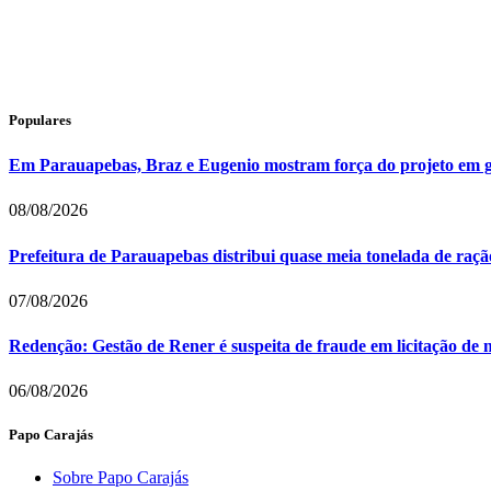
Populares
Em Parauapebas, Braz e Eugenio mostram força do projeto em 
08/08/2026
Prefeitura de Parauapebas distribui quase meia tonelada de raç
07/08/2026
Redenção: Gestão de Rener é suspeita de fraude em licitação de 
06/08/2026
Papo Carajás
Sobre Papo Carajás