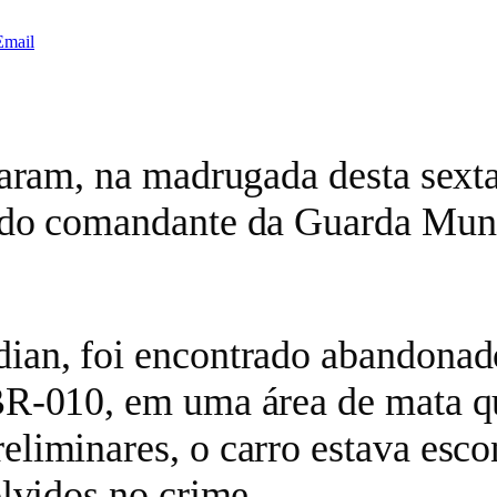
Email
aram, na madrugada desta sexta-
 do comandante da Guarda Munic
ian, foi encontrado abandonad
BR-010, em uma área de mata qu
liminares, o carro estava esco
lvidos no crime.