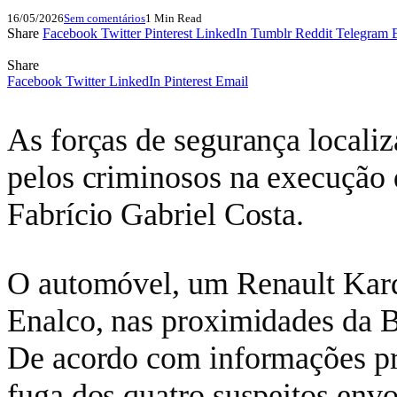
16/05/2026
Sem comentários
1 Min Read
Share
Facebook
Twitter
Pinterest
LinkedIn
Tumblr
Reddit
Telegram
Share
Facebook
Twitter
LinkedIn
Pinterest
Email
As forças de segurança localiz
pelos criminosos na execução
Fabrício Gabriel Costa.
O automóvel, um Renault Kard
Enalco, nas proximidades da 
De acordo com informações pre
fuga dos quatro suspeitos envo