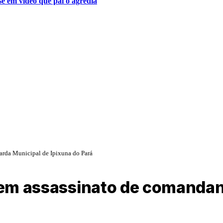
se em vídeo que pai o agredia
uarda Municipal de Ipixuna do Pará
o em assassinato de comanda