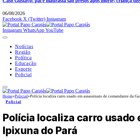
Caso Gustavo: pai e madrasta são presos após morte; criança dis
06/08/2026
Facebook
X (Twitter)
Instagram
Instagram
WhatsApp
YouTube
Notícias
Região
Política
Educação
Esporte
Policial
Home
»
Policial
»
Polícia localiza carro usado em assassinato de comandante da G
Policial
Polícia localiza carro usad
Ipixuna do Pará