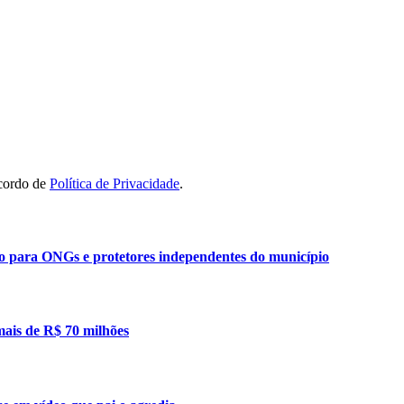
acordo de
Política de Privacidade
.
ão para ONGs e protetores independentes do município
mais de R$ 70 milhões