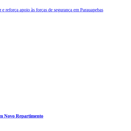
ar e reforça apoio às forças de segurança em Parauapebas
em Novo Repartimento