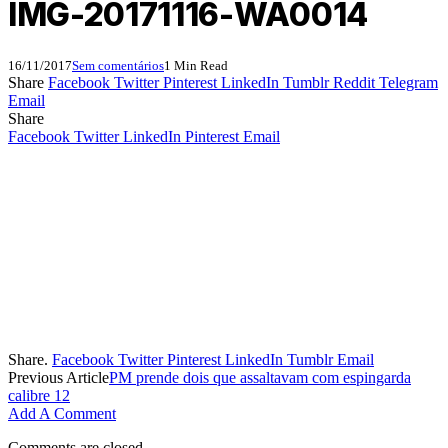
IMG-20171116-WA0014
16/11/2017
Sem comentários
1 Min Read
Share
Facebook
Twitter
Pinterest
LinkedIn
Tumblr
Reddit
Telegram
Email
Share
Facebook
Twitter
LinkedIn
Pinterest
Email
Share.
Facebook
Twitter
Pinterest
LinkedIn
Tumblr
Email
Previous Article
PM prende dois que assaltavam com espingarda
calibre 12
Add A Comment
Comments are closed.