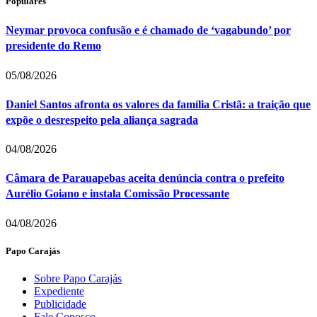
Populares
Neymar provoca confusão e é chamado de ‘vagabundo’ por
presidente do Remo
05/08/2026
Daniel Santos afronta os valores da família Cristã: a traição que
expõe o desrespeito pela aliança sagrada
04/08/2026
Câmara de Parauapebas aceita denúncia contra o prefeito
Aurélio Goiano e instala Comissão Processante
04/08/2026
Papo Carajás
Sobre Papo Carajás
Expediente
Publicidade
Fale Conosco