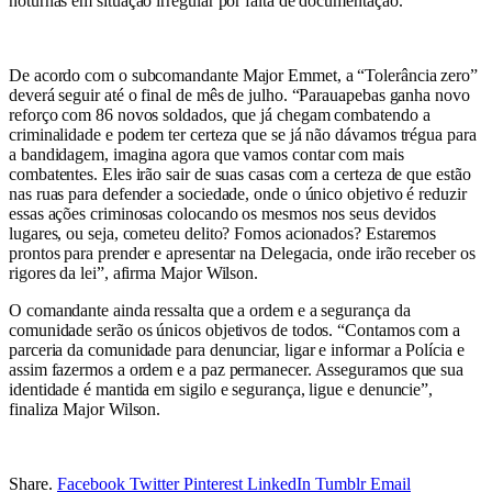
noturnas em situação irregular por falta de documentação.
De acordo com o subcomandante Major Emmet, a “Tolerância zero”
deverá seguir até o final de mês de julho. “Parauapebas ganha novo
reforço com 86 novos soldados, que já chegam combatendo a
criminalidade e podem ter certeza que se já não dávamos trégua para
a bandidagem, imagina agora que vamos contar com mais
combatentes. Eles irão sair de suas casas com a certeza de que estão
nas ruas para defender a sociedade, onde o único objetivo é reduzir
essas ações criminosas colocando os mesmos nos seus devidos
lugares, ou seja, cometeu delito? Fomos acionados? Estaremos
prontos para prender e apresentar na Delegacia, onde irão receber os
rigores da lei”, afirma Major Wilson.
O comandante ainda ressalta que a ordem e a segurança da
comunidade serão os únicos objetivos de todos. “Contamos com a
parceria da comunidade para denunciar, ligar e informar a Polícia e
assim fazermos a ordem e a paz permanecer. Asseguramos que sua
identidade é mantida em sigilo e segurança, ligue e denuncie”,
finaliza Major Wilson.
Share.
Facebook
Twitter
Pinterest
LinkedIn
Tumblr
Email