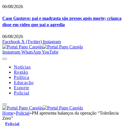
06/08/2026
Caso Gustavo: pai e madrasta são presos após morte; criança
disse em vídeo que pai o agredia
06/08/2026
Facebook
X (Twitter)
Instagram
Instagram
WhatsApp
YouTube
Notícias
Região
Política
Educação
Esporte
Policial
Home
»
Policial
»
PM apresenta balanços da operação “Tolerância
Zero”
Policial