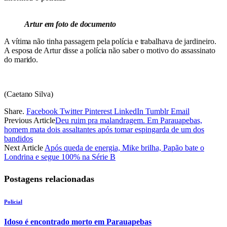
Artur em foto de documento
A vítima não tinha passagem pela polícia e trabalhava de jardineiro.
A esposa de Artur disse a polícia não saber o motivo do assassinato
do marido.
(Caetano Silva)
Share.
Facebook
Twitter
Pinterest
LinkedIn
Tumblr
Email
Previous Article
Deu ruim pra malandragem. Em Parauapebas,
homem mata dois assaltantes após tomar espingarda de um dos
bandidos
Next Article
Após queda de energia, Mike brilha, Papão bate o
Londrina e segue 100% na Série B
Postagens relacionadas
Policial
Idoso é encontrado morto em Parauapebas