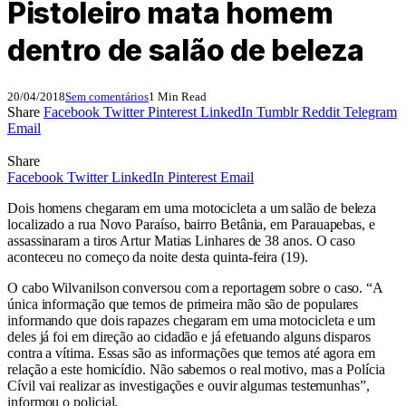
Pistoleiro mata homem
dentro de salão de beleza
20/04/2018
Sem comentários
1 Min Read
Share
Facebook
Twitter
Pinterest
LinkedIn
Tumblr
Reddit
Telegram
Email
Share
Facebook
Twitter
LinkedIn
Pinterest
Email
Dois homens chegaram em uma motocicleta a um salão de beleza
localizado a rua Novo Paraíso, bairro Betânia, em Parauapebas, e
assassinaram a tiros Artur Matias Linhares de 38 anos. O caso
aconteceu no começo da noite desta quinta-feira (19).
O cabo Wilvanilson conversou com a reportagem sobre o caso. “A
única informação que temos de primeira mão são de populares
informando que dois rapazes chegaram em uma motocicleta e um
deles já foi em direção ao cidadão e já efetuando alguns disparos
contra a vítima. Essas são as informações que temos até agora em
relação a este homicídio. Não sabemos o real motivo, mas a Polícia
Cívil vai realizar as investigações e ouvir algumas testemunhas”,
informou o policial.