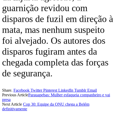
guarnição revidou com
disparos de fuzil em direção à
mata, mas nenhum suspeito
foi alvejado. Os autores dos
disparos fugiram antes da
chegada completa das forças
de segurança.
Share.
Facebook
Twitter
Pinterest
LinkedIn
Tumblr
Email
Previous Article
Parauapebas: Mulher esfaqueia companheiro e vai
presa
Next Article
Cop 30: Equipe da ONU chega a Belém
definitivamente