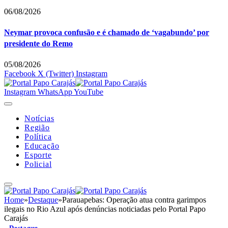
06/08/2026
Neymar provoca confusão e é chamado de ‘vagabundo’ por
presidente do Remo
05/08/2026
Facebook
X (Twitter)
Instagram
Instagram
WhatsApp
YouTube
Notícias
Região
Política
Educação
Esporte
Policial
Home
»
Destaque
»
Parauapebas: Operação atua contra garimpos
ilegais no Rio Azul após denúncias noticiadas pelo Portal Papo
Carajás
Destaque