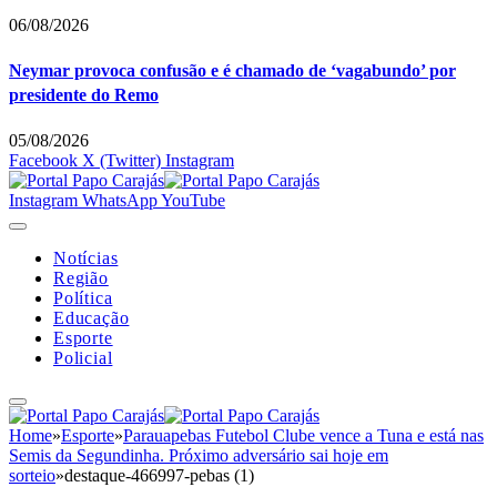
06/08/2026
Neymar provoca confusão e é chamado de ‘vagabundo’ por
presidente do Remo
05/08/2026
Facebook
X (Twitter)
Instagram
Instagram
WhatsApp
YouTube
Notícias
Região
Política
Educação
Esporte
Policial
Home
»
Esporte
»
Parauapebas Futebol Clube vence a Tuna e está nas
Semis da Segundinha. Próximo adversário sai hoje em
sorteio
»
destaque-466997-pebas (1)