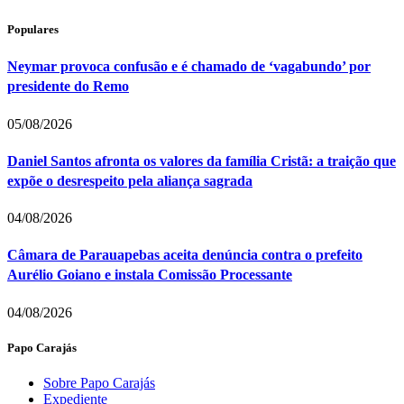
Populares
Neymar provoca confusão e é chamado de ‘vagabundo’ por
presidente do Remo
05/08/2026
Daniel Santos afronta os valores da família Cristã: a traição que
expõe o desrespeito pela aliança sagrada
04/08/2026
Câmara de Parauapebas aceita denúncia contra o prefeito
Aurélio Goiano e instala Comissão Processante
04/08/2026
Papo Carajás
Sobre Papo Carajás
Expediente