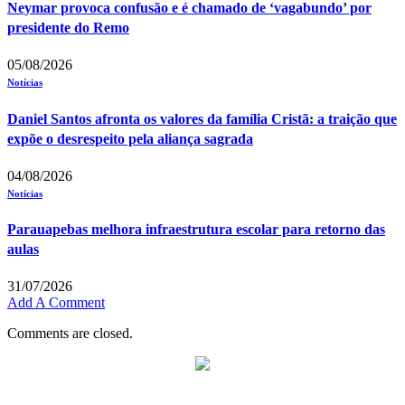
Neymar provoca confusão e é chamado de ‘vagabundo’ por
presidente do Remo
05/08/2026
Notícias
Daniel Santos afronta os valores da família Cristã: a traição que
expõe o desrespeito pela aliança sagrada
04/08/2026
Notícias
Parauapebas melhora infraestrutura escolar para retorno das
aulas
31/07/2026
Add A Comment
Comments are closed.