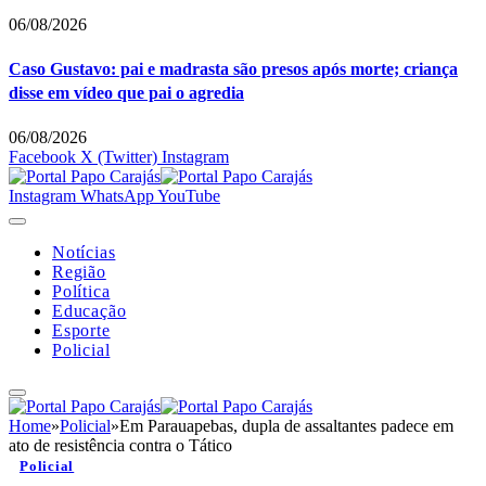
06/08/2026
Caso Gustavo: pai e madrasta são presos após morte; criança
disse em vídeo que pai o agredia
06/08/2026
Facebook
X (Twitter)
Instagram
Instagram
WhatsApp
YouTube
Notícias
Região
Política
Educação
Esporte
Policial
Home
»
Policial
»
Em Parauapebas, dupla de assaltantes padece em
ato de resistência contra o Tático
Policial