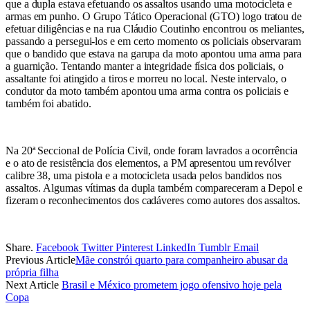
que a dupla estava efetuando os assaltos usando uma motocicleta e
armas em punho. O Grupo Tático Operacional (GTO) logo tratou de
efetuar diligências e na rua Cláudio Coutinho encontrou os meliantes,
passando a persegui-los e em certo momento os policiais observaram
que o bandido que estava na garupa da moto apontou uma arma para
a guarnição. Tentando manter a integridade física dos policiais, o
assaltante foi atingido a tiros e morreu no local. Neste intervalo, o
condutor da moto também apontou uma arma contra os policiais e
também foi abatido.
Na 20ª Seccional de Polícia Civil, onde foram lavrados a ocorrência
e o ato de resistência dos elementos, a PM apresentou um revólver
calibre 38, uma pistola e a motocicleta usada pelos bandidos nos
assaltos. Algumas vítimas da dupla também compareceram a Depol e
fizeram o reconhecimentos dos cadáveres como autores dos assaltos.
Share.
Facebook
Twitter
Pinterest
LinkedIn
Tumblr
Email
Previous Article
Mãe constrói quarto para companheiro abusar da
própria filha
Next Article
Brasil e México prometem jogo ofensivo hoje pela
Copa