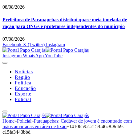
08/08/2026
Prefeitura de Parauapebas distribui quase meia tonelada de
ração para ONGs e protetores independentes do município
07/08/2026
Facebook
X (Twitter)
Instagram
Instagram
WhatsApp
YouTube
Notícias
Região
Política
Educação
Esporte
Policial
Home
»
Policial
»
Parauapebas: Cadáver de jovem é encontrado com
mãos amarradas em área de lixão
»
14106592-2159-46c8-8db9-
c15fa3443bbd