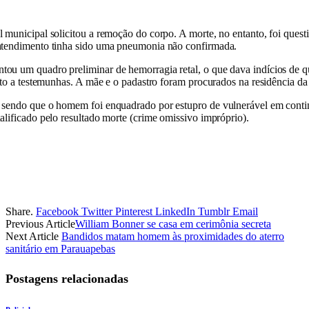
l municipal solicitou a remoção do corpo. A morte, no entanto, foi que
o atendimento tinha sido uma pneumonia não confirmada.
tou um quadro preliminar de hemorragia retal, o que dava indícios de q
junto a testemunhas. A mãe e o padastro foram procurados na residência d
e, sendo que o homem foi enquadrado por estupro de vulnerável em cont
alificado pelo resultado morte (crime omissivo impróprio).
Share.
Facebook
Twitter
Pinterest
LinkedIn
Tumblr
Email
Previous Article
William Bonner se casa em cerimônia secreta
Next Article
Bandidos matam homem às proximidades do aterro
sanitário em Parauapebas
Postagens relacionadas