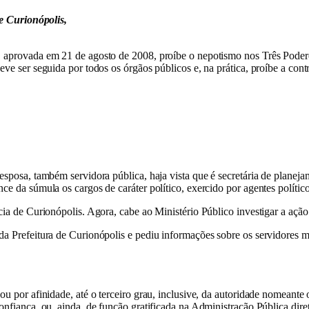
e Curionópolis,
 aprovada em 21 de agosto de 2008, proíbe o nepotismo nos Três Podere
e ser seguida por todos os órgãos públicos e, na prática, proíbe a cont
esposa, também servidora pública, haja vista que é secretária de planej
e da súmula os cargos de caráter político, exercido por agentes político
cia de Curionópolis. Agora, cabe ao Ministério Público investigar a açã
a Prefeitura de Curionópolis e pediu informações sobre os servidores 
u por afinidade, até o terceiro grau, inclusive, da autoridade nomeante 
nfiança, ou, ainda, de função gratificada na Administração Pública diret