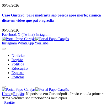
06/08/2026
Caso Gustavo: pai e madrasta são presos após morte; criança
disse em vídeo que pai o agredia
06/08/2026
Facebook
X (Twitter)
Instagram
Instagram
WhatsApp
YouTube
Notícias
Região
Política
Educação
Esporte
Policial
Home
»
Região
»
Nepotismo em Curionópolis. Irmão e tio da primeira
dama Verônica são funcionários municipais
Região