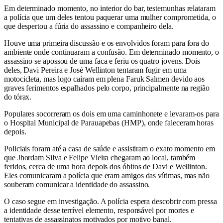
Em determinado momento, no interior do bar, testemunhas relataram
a polícia que um deles tentou paquerar uma mulher comprometida, o
que despertou a fúria do assassino e companheiro dela.
Houve uma primeira discussão e os envolvidos foram para fora do
ambiente onde continuaram a confusão. Em determinado momento, o
assassino se apossou de uma faca e feriu os quatro jovens. Dois
deles, Davi Pereira e José Wellinton tentaram fugir em uma
motocicleta, mas logo caíram em plena Faruk Salmen devido aos
graves ferimentos espalhados pelo corpo, principalmente na região
do tórax.
Populares socorreram os dois em uma caminhonete e levaram-os para
o Hospital Municipal de Parauapebas (HMP), onde faleceram horas
depois.
Policiais foram até a casa de saúde e assistiram o exato momento em
que Jhordam Silva e Felipe Vieira chegaram ao local, também
feridos, cerca de uma hora depois dos óbitos de Davi e Wellinton.
Eles comunicaram a polícia que eram amigos das vítimas, mas não
souberam comunicar a identidade do assassino.
O caso segue em investigação. A polícia espera descobrir com pressa
a identidade desse terrível elemento, responsável por mortes e
tentativas de assassinatos motivados por motivo banal.