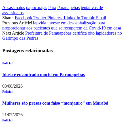
Assassinatos
papocarajas
Pará
Parauapebas
tentativas de
assassinatos
Share.
Facebook
Twitter
Pinterest
LinkedIn
Tumblr
Email
Previous Article
Hapvida investe em desospitalização para
proporcionar aos pacientes que se recuperem da Covid-19 em casa
Next Article
Prefeitura de Parauapebas certifica oito lapidadores no
Garimpo das Pedras
Postagens relacionadas
Policial
Idoso é encontrado morto em Parauapebas
03/08/2026
Policial
Mulheres são presas com falso “monjauro” em Marabá
21/07/2026
Policial