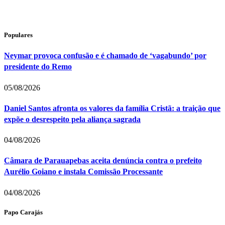
Populares
Neymar provoca confusão e é chamado de ‘vagabundo’ por
presidente do Remo
05/08/2026
Daniel Santos afronta os valores da família Cristã: a traição que
expõe o desrespeito pela aliança sagrada
04/08/2026
Câmara de Parauapebas aceita denúncia contra o prefeito
Aurélio Goiano e instala Comissão Processante
04/08/2026
Papo Carajás