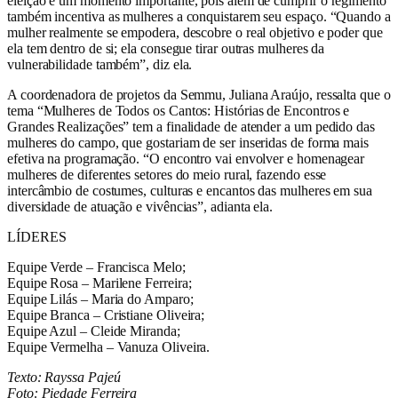
eleição é um momento importante, pois além de cumprir o regimento
também incentiva as mulheres a conquistarem seu espaço. “Quando a
mulher realmente se empodera, descobre o real objetivo e poder que
ela tem dentro de si; ela consegue tirar outras mulheres da
vulnerabilidade também”, diz ela.
A coordenadora de projetos da Semmu, Juliana Araújo, ressalta que o
tema “Mulheres de Todos os Cantos: Histórias de Encontros e
Grandes Realizações” tem a finalidade de atender a um pedido das
mulheres do campo, que gostariam de ser inseridas de forma mais
efetiva na programação. “O encontro vai envolver e homenagear
mulheres de diferentes setores do meio rural, fazendo esse
intercâmbio de costumes, culturas e encantos das mulheres em sua
diversidade de atuação e vivências”, adianta ela.
LÍDERES
Equipe Verde – Francisca Melo;
Equipe Rosa – Marilene Ferreira;
Equipe Lilás – Maria do Amparo;
Equipe Branca – Cristiane Oliveira;
Equipe Azul – Cleide Miranda;
Equipe Vermelha – Vanuza Oliveira.
Texto: Rayssa Pajeú
Foto: Piedade Ferreira